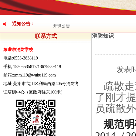
招聘信息
开班公告
通知公告：
招聘信息
消防知识
联系方式
开班公告
象啦啦消防学校
招聘信息
电话:0553-3838119
手机:15305535817/13675539119
发表
邮箱:xmm119@wuhu119.com
疏散走
地址:芜湖市弋江区利民西路405号消防考
证培训中心（区政府往东100米）
了刚才
员疏散
规范明
2014