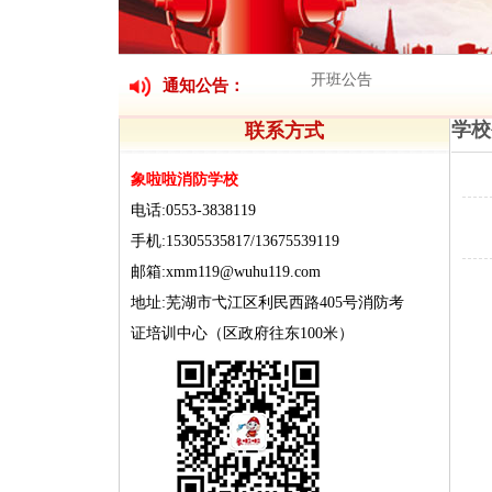
开班公告
通知公告：
招聘信息
学校
联系方式
开班公告
招聘信息
象啦啦消防学校
电话:0553-3838119
手机:15305535817/13675539119
邮箱:xmm119@wuhu119.com
地址:芜湖市弋江区利民西路405号消防考
证培训中心（区政府往东100米）