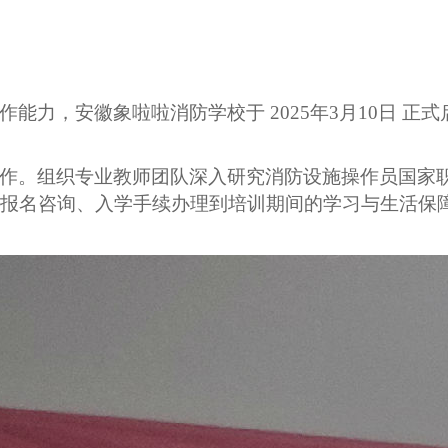
作能力，安徽象啦啦消防学校于
202
5
年
3
月
10
日
正式
作。组织专业教师团队深入研究消防设施操作员国家
报名咨询、入学手续办理到培训期间的学习与生活保