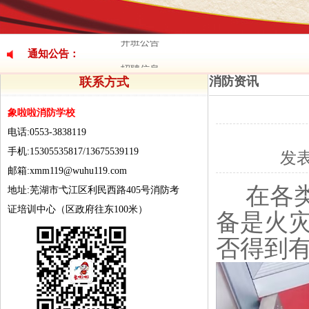
招聘信息
开班公告
通知公告：
招聘信息
消防资讯
联系方式
开班公告
招聘信息
象啦啦消防学校
电话:0553-3838119
手机:15305535817/13675539119
发
邮箱:xmm119@wuhu119.com
在各
地址:芜湖市弋江区利民西路405号消防考
证培训中心（区政府往东100米）
备是火
否得到